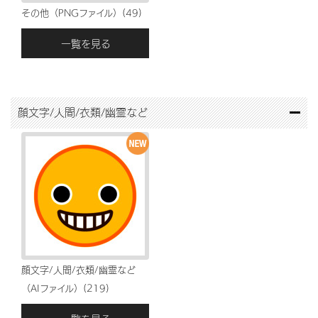
その他（PNGファイル）(49)
一覧を見る
顔文字/人間/衣類/幽霊など
顔文字/人間/衣類/幽霊など
（AIファイル）(219)