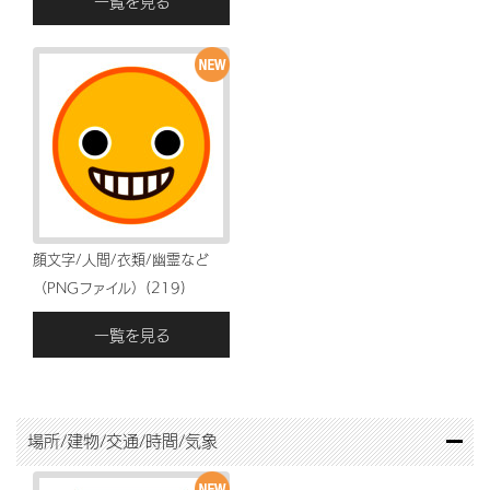
一覧を見る
顔文字/人間/衣類/幽霊など
（PNGファイル）(219)
一覧を見る
場所/建物/交通/時間/気象