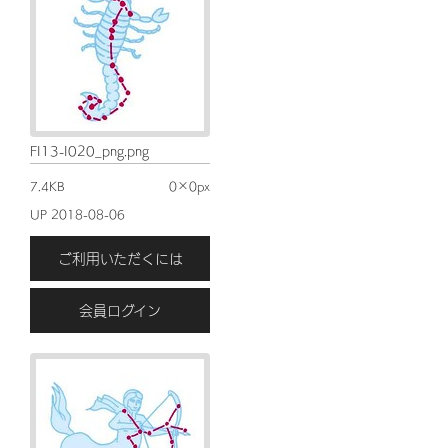
FI13-I020_png.png
7.4KB
0×0px
UP 2018-08-06
ご利用いただくには
会員ログイン